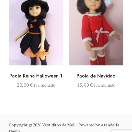
VISTA RÁPIDA
AÑADIR AL
VISTA RÁPIDA
AÑADIR AL
Paola Reina Halloween 1
Paola de Navidad
CARRITO
CARRITO
20,00
€
15,00
€
Iva Incluido
Iva Incluido
Copyright © 2026 Vestiditos de Meli | Powered by
Arendelle
theme