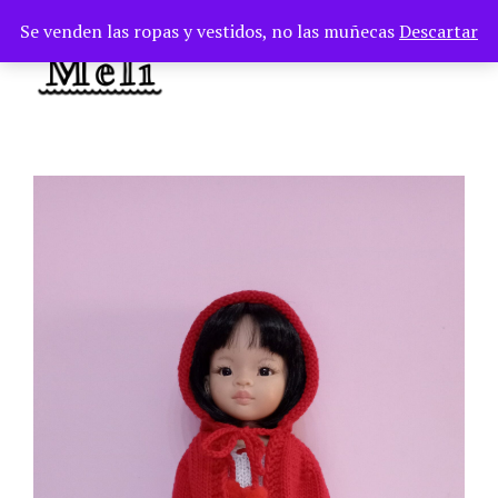
Se venden las ropas y vestidos, no las muñecas
Descartar
TOG