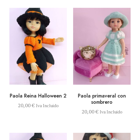
VISTA RÁPIDA
AÑADIR AL
VISTA RÁPIDA
SELECCIONAR
Paola Reina Halloween 2
Paola primaveral con
CARRITO
OPCIONES
sombrero
Este produ
20,00
€
Iva Incluido
20,00
€
Iva Incluido