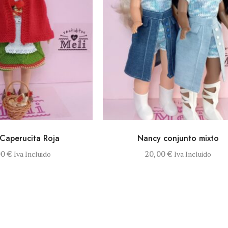
AÑADIR AL CARRITO
VISTA RÁPIDA
SELECCIONAR O
Caperucita Roja
Nancy conjunto mixto
00
€
20,00
€
Iva Incluido
Iva Incluido