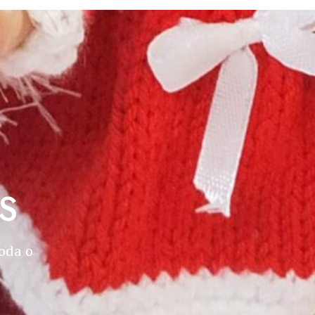
S
oda o