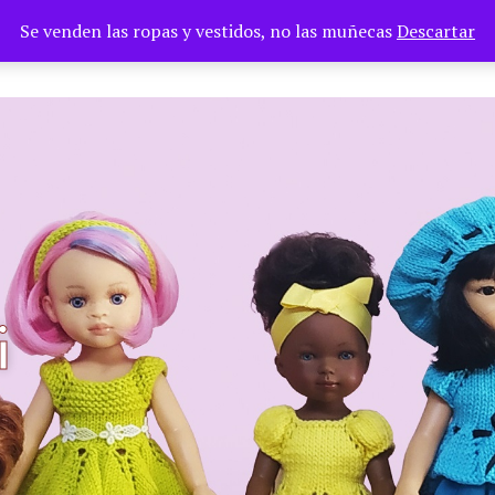
Se venden las ropas y vestidos, no las muñecas
Descartar
TIENDA
PAGES
BLOG
i