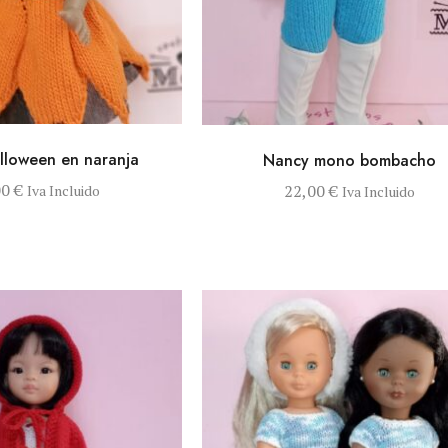
AÑADIR AL CARRITO
VISTA RÁPIDA
AÑADIR AL CA
lloween en naranja
Nancy mono bombacho
00
€
22,00
€
Iva Incluido
Iva Incluido