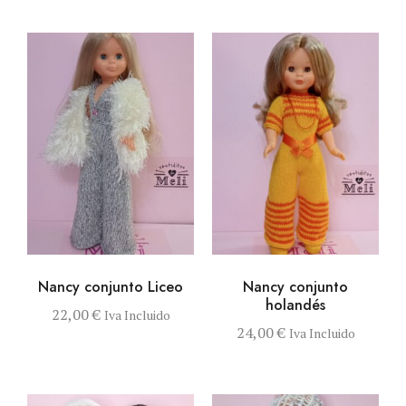
VISTA RÁPIDA
AÑADIR AL
VISTA RÁPIDA
AÑADIR AL
Nancy conjunto Liceo
Nancy conjunto
CARRITO
CARRITO
holandés
22,00
€
Iva Incluido
24,00
€
Iva Incluido