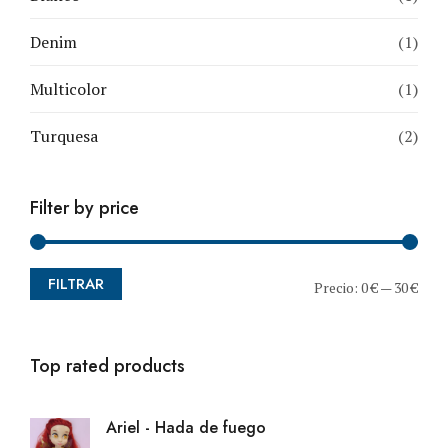
Denim
(1)
Multicolor
(1)
Turquesa
(2)
Filter by price
FILTRAR
Pre
Pre
Precio:
0 €
—
30 €
Top rated products
Ariel - Hada de fuego