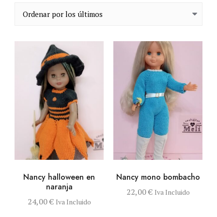
VISTA RÁPIDA
AÑADIR AL
VISTA RÁPIDA
AÑADIR AL
Nancy halloween en
Nancy mono bombacho
CARRITO
CARRITO
naranja
22,00
€
Iva Incluido
24,00
€
Iva Incluido