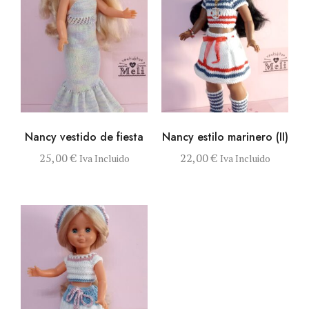
VISTA RÁPIDA
AÑADIR AL
VISTA RÁPIDA
AÑADIR AL
Nancy vestido de fiesta
Nancy estilo marinero (II)
CARRITO
CARRITO
25,00
€
22,00
€
Iva Incluido
Iva Incluido