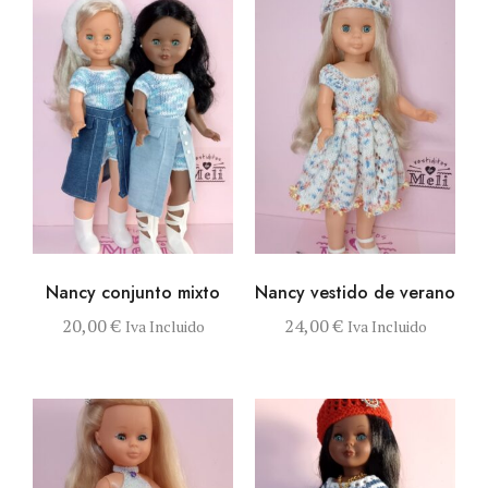
VISTA RÁPIDA
SELECCIONAR
VISTA RÁPIDA
SELECCIONAR
Nancy conjunto mixto
Nancy vestido de verano
OPCIONES
OPCIONES
Este producto tiene múltiples variante
Este produ
20,00
€
24,00
€
Iva Incluido
Iva Incluido