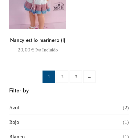
VISTA RÁPIDA
AÑADIR AL
Nancy estilo marinero (I)
CARRITO
20,00
€
Iva Incluido
1
2
3
→
Filter by
Azul
(2)
Rojo
(1)
Blanco
(1)