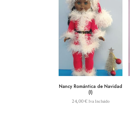
VISTA RÁPIDA
AÑADIR AL
Nancy Romántica de Navidad
CARRITO
(I)
24,00
€
Iva Incluido