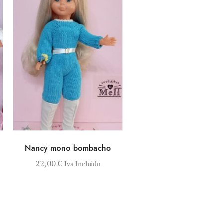
VISTA RÁPIDA
AÑADIR AL
Nancy mono bombacho
CARRITO
. Las opciones se pueden elegir en la página de producto
22,00
€
Iva Incluido