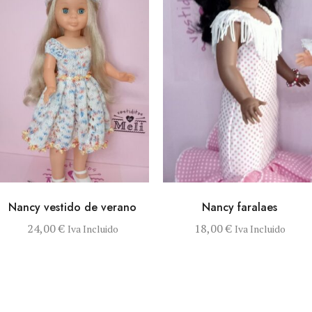
VISTA RÁPIDA
SELECCIONAR
VISTA RÁPIDA
AÑADIR AL
Nancy vestido de verano
Nancy faralaes
OPCIONES
CARRITO
Este producto tiene múltiples variantes
24,00
€
18,00
€
Iva Incluido
Iva Incluido