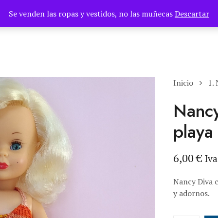
Se venden las ropas y vestidos, no las muñecas
Descartar
TIENDA
PAGES
BLOG
Inicio
1.
Nancy
playa
6,00
€
Iva
Nancy Diva c
y adornos.