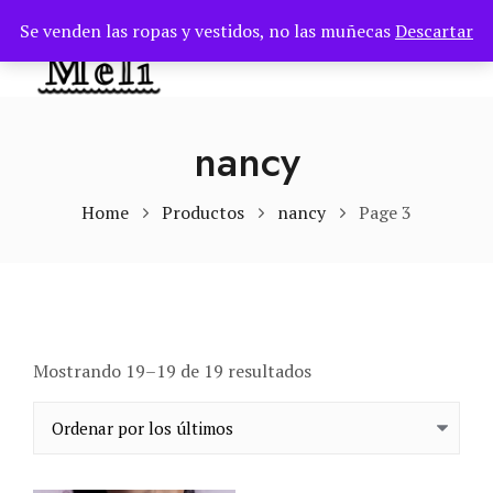
Se venden las ropas y vestidos, no las muñecas
Descartar
TOG
nancy
Home
Productos
nancy
Page 3
Ordenado por los últi
Mostrando 19–19 de 19 resultados