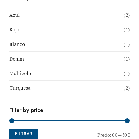
Azul
(2)
Rojo
(1)
Blanco
(1)
Denim
(1)
Multicolor
(1)
Turquesa
(2)
Filter by price
FILTRAR
Pre
Pre
Precio:
0 €
—
30 €