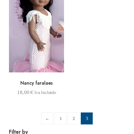
VISTA RÁPIDA
AÑADIR AL
Nancy faralaes
CARRITO
18,00
€
Iva Incluido
←
1
2
3
Filter by