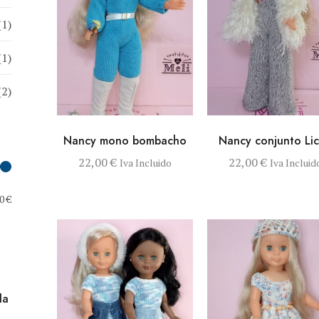
(1)
(1)
(2)
VISTA RÁPIDA
AÑADIR AL
VISTA RÁPIDA
AÑADIR
Nancy mono bombacho
Nancy conjunto Li
CARRITO
CARRI
22,00
€
22,00
€
Iva Incluido
Iva Incluid
Precio mínimo
Precio máximo
0 €
la