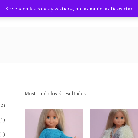
Se venden las ropas y vestidos, no las muñecas
Descartar
TIENDA
PAGES
BLOG
Ordenado por los últim
Mostrando los 5 resultados
(2)
(1)
(1)