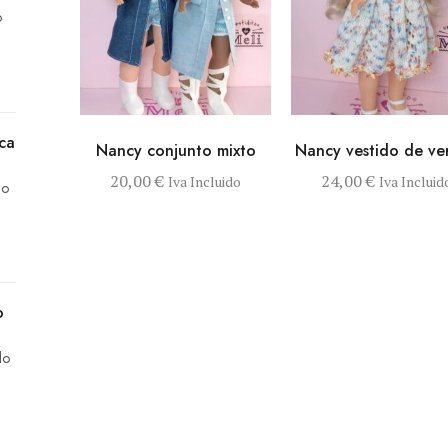
o
VISTA RÁPIDA
SELECCIONAR
VISTA RÁPIDA
SELECCI
ca
Nancy conjunto mixto
Nancy vestido de ve
OPCIONES
OPCION
Este producto tiene múltiples 
E
20,00
€
24,00
€
Iva Incluido
Iva Incluid
do
o
do