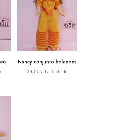
 AL
VISTA RÁPIDA
AÑADIR AL
ceo
Nancy conjunto holandés
TO
CARRITO
24,00
€
o
Iva Incluido